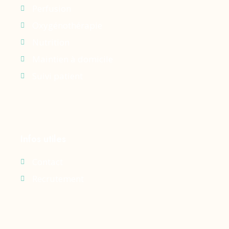
Perfusion
Oxygénothérapie
Nutrition
Maintien à domicile
Suivi patient
Infos utiles
Contact
Recrutement