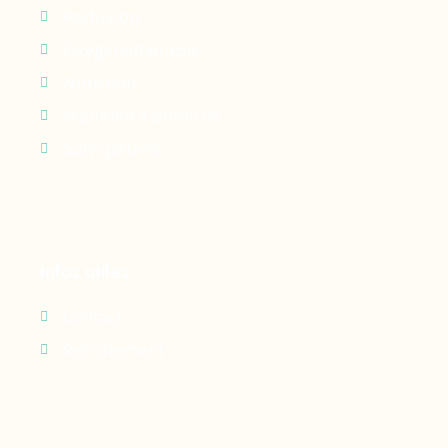
Perfusion
Oxygénothérapie
Nutrition
Maintien à domicile
Suivi patient
Infos utiles
Contact
Recrutement