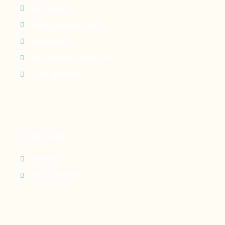
Perfusion
Oxygénothérapie
Nutrition
Maintien à domicile
Suivi patient
Infos utiles
Contact
Recrutement