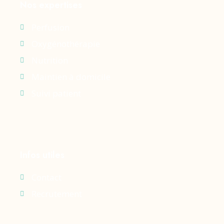
Nos expertises
Perfusion
Oxygénothérapie
Nutrition
Maintien à domicile
Suivi patient
Infos utiles
Contact
Recrutement