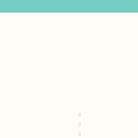
 robux free
es
Ora Santé
Blog
Recettes
t
Nos expertises
0 69 60 29
Perfusion
Oxygénothérapie
24 - 7j/7
Nutrition