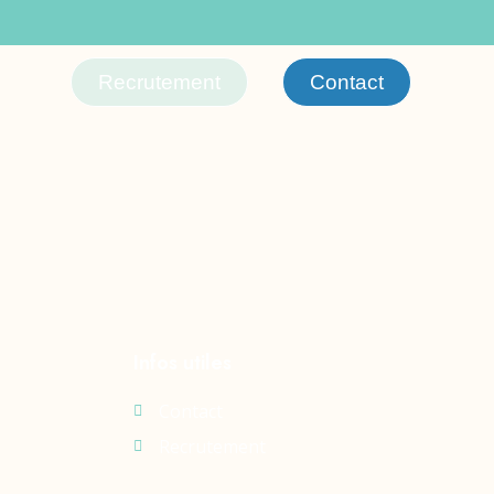
hilippines 936
Recrutement
Contact
Infos utiles
Contact
Recrutement