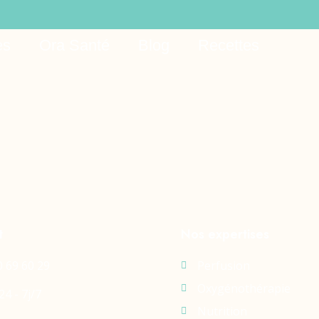
777 Casino Login P
es
Ora Santé
Blog
Recettes
t
Nos expertises
0 69 60 29
Perfusion
Oxygénothérapie
24 - 7j/7
Nutrition