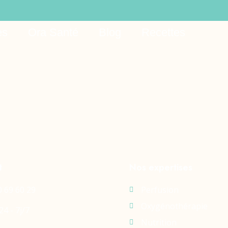
 Way Casino Downlo
es
Ora Santé
Blog
Recettes
t
Nos expertises
0 69 60 29
Perfusion
Oxygénothérapie
24 - 7j/7
Nutrition