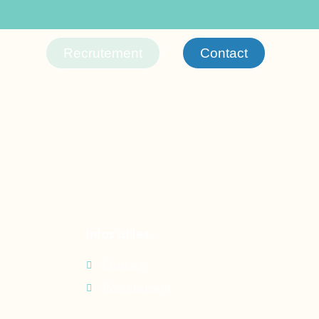
ad 761
Recrutement
Contact
Infos utiles
Contact
Recrutement