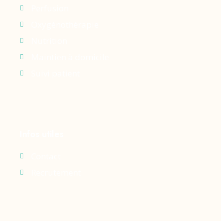
Perfusion
Oxygénothérapie
Nutrition
Maintien à domicile
Suivi patient
Infos utiles
Contact
Recrutement