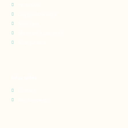
Perfusion
Oxygénothérapie
Nutrition
Maintien à domicile
Suivi patient
Infos utiles
Contact
Recrutement