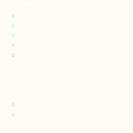
Nos expertises
Perfusion
Oxygénothérapie
Nutrition
Maintien à domicile
Suivi patient
Infos utiles
Contact
Recrutement