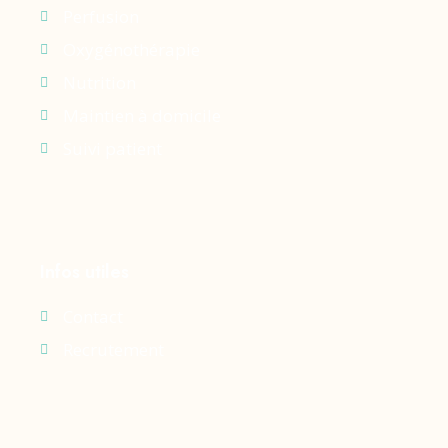
Perfusion
Oxygénothérapie
Nutrition
Maintien à domicile
Suivi patient
Infos utiles
Contact
Recrutement