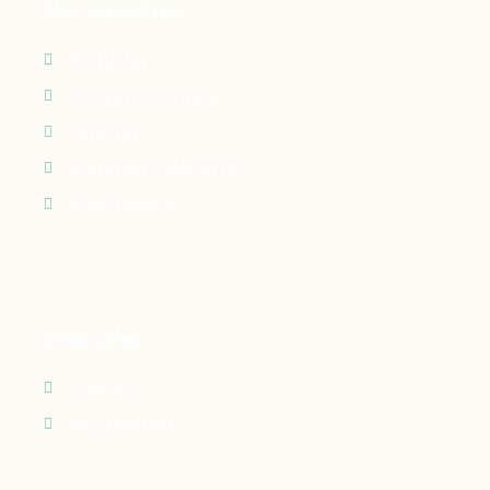
Nos expertises
Perfusion
Oxygénothérapie
Nutrition
Maintien à domicile
Suivi patient
Infos utiles
Contact
Recrutement