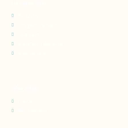
Nos expertises
Perfusion
Oxygénothérapie
Nutrition
Maintien à domicile
Suivi patient
Infos utiles
Contact
Recrutement