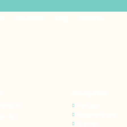
 Casino 368
es
Ora Santé
Blog
Recettes
t
Nos expertises
0 69 60 29
Perfusion
Oxygénothérapie
24 - 7j/7
Nutrition