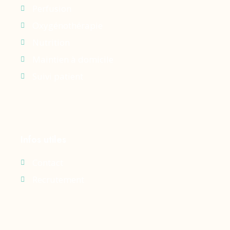
Perfusion
Oxygénothérapie
Nutrition
Maintien à domicile
Suivi patient
Infos utiles
Contact
Recrutement