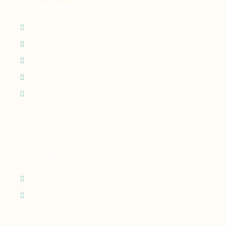
Nos expertises
Perfusion
Oxygénothérapie
Nutrition
Maintien à domicile
Suivi patient
Infos utiles
Contact
Recrutement