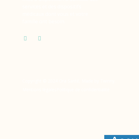
services et des dispositifs
médicaux dont vous et votre
famille ont besoin.
Copyright © 2024 Ora Santé, Made by Twinny.
Mentions légales
Politique de confidentialité