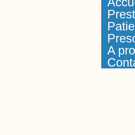
Accu
Prest
Patie
Presc
A pr
Cont