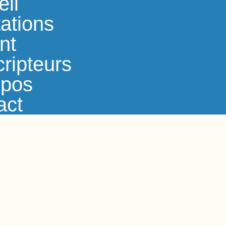
eil
ations
nt
ripteurs
opos
act