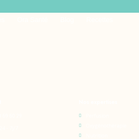
es
Ora Santé
Blog
Recettes
t
Nos expertises
0 69 60 29
Perfusion
Oxygénothérapie
24 - 7j/7
Nutrition