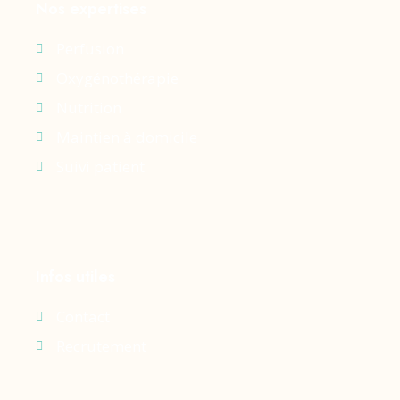
Nos expertises
Perfusion
Oxygénothérapie
Nutrition
Maintien à domicile
Suivi patient
Infos utiles
Contact
Recrutement