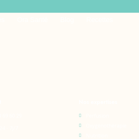
outh Africa 629
es
Ora Santé
Blog
Recettes
t
Nos expertises
0 69 60 29
Perfusion
Oxygénothérapie
24 - 7j/7
Nutrition