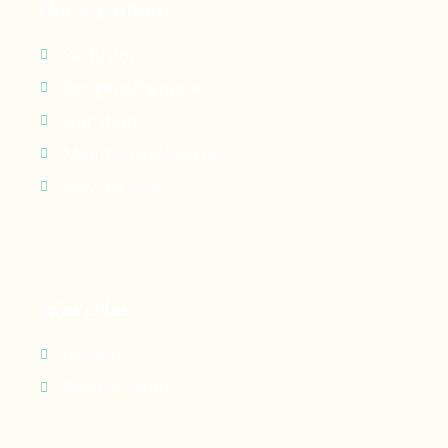
Nos expertises
Perfusion
Oxygénothérapie
Nutrition
Maintien à domicile
Suivi patient
Infos utiles
Contact
Recrutement