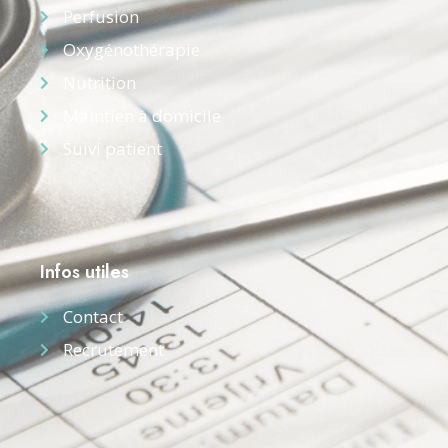
Perfusion
Oxygénothérapie
Nutrition
Maintien à domicile
Suivi patient
Infos utiles
Contact
Recrutement