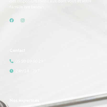
des dispositifs médicaux dont vous et votre
famille ont besoin.
Contact
05 90 69 60 29
24h/24 - 7j/7
Nos expertises