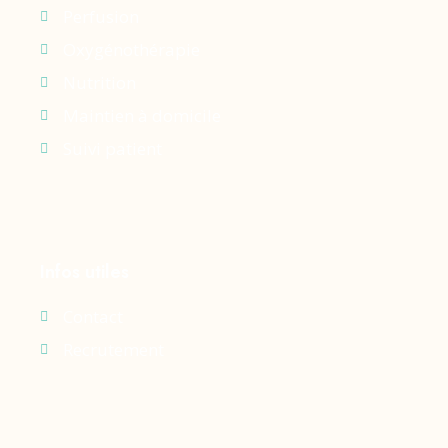
Perfusion
Oxygénothérapie
Nutrition
Maintien à domicile
Suivi patient
Infos utiles
Contact
Recrutement