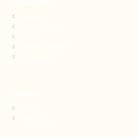
Nos expertises
Perfusion
Oxygénothérapie
Nutrition
Maintien à domicile
Suivi patient
Infos utiles
Contact
Recrutement