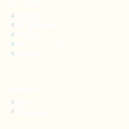
Nos expertises
Perfusion
Oxygénothérapie
Nutrition
Maintien à domicile
Suivi patient
Infos utiles
Contact
Recrutement