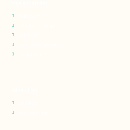
Nos expertises
Perfusion
Oxygénothérapie
Nutrition
Maintien à domicile
Suivi patient
Infos utiles
Contact
Recrutement