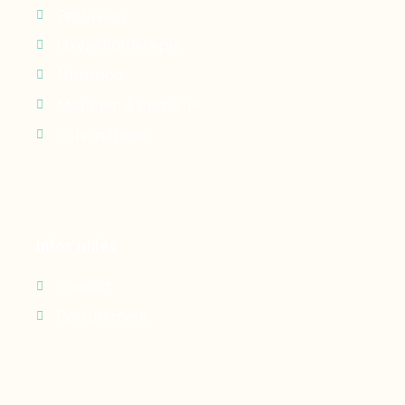
Perfusion
Oxygénothérapie
Nutrition
Maintien à domicile
Suivi patient
Infos utiles
Contact
Recrutement