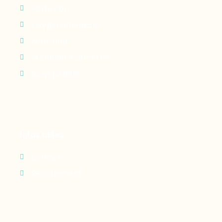
Perfusion
Oxygénothérapie
Nutrition
Maintien à domicile
Suivi patient
Infos utiles
Contact
Recrutement