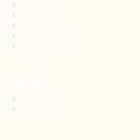
Perfusion
Oxygénothérapie
Nutrition
Maintien à domicile
Suivi patient
Infos utiles
Contact
Recrutement