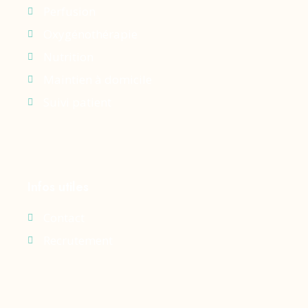
Perfusion
Oxygénothérapie
Nutrition
Maintien à domicile
Suivi patient
Infos utiles
Contact
Recrutement