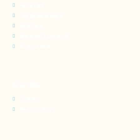
Perfusion
Oxygénothérapie
Nutrition
Maintien à domicile
Suivi patient
Infos utiles
Contact
Recrutement