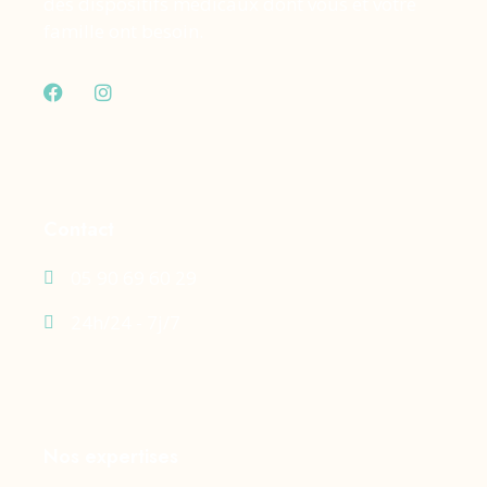
des dispositifs médicaux dont vous et votre
famille ont besoin.
Contact
05 90 69 60 29
24h/24 - 7j/7
Nos expertises