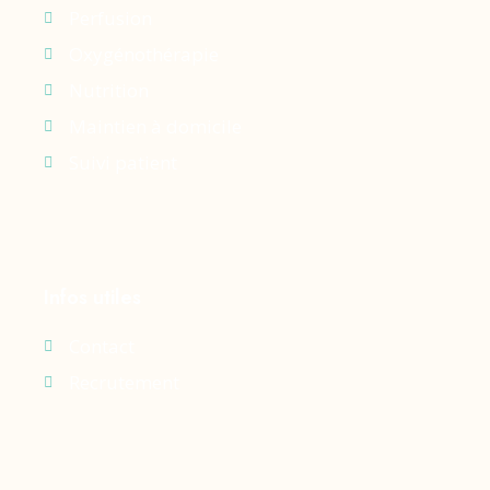
Perfusion
Oxygénothérapie
Nutrition
Maintien à domicile
Suivi patient
Infos utiles
Contact
Recrutement