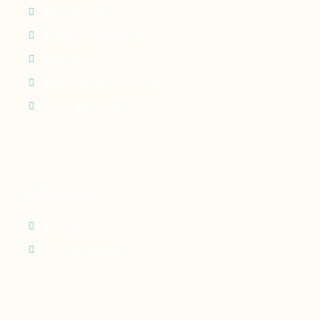
Perfusion
Oxygénothérapie
Nutrition
Maintien à domicile
Suivi patient
Infos utiles
Contact
Recrutement