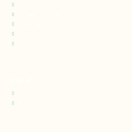
Perfusion
Oxygénothérapie
Nutrition
Maintien à domicile
Suivi patient
Infos utiles
Contact
Recrutement