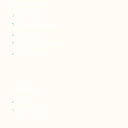
Nos expertises
Perfusion
Oxygénothérapie
Nutrition
Maintien à domicile
Suivi patient
Infos utiles
Contact
Recrutement