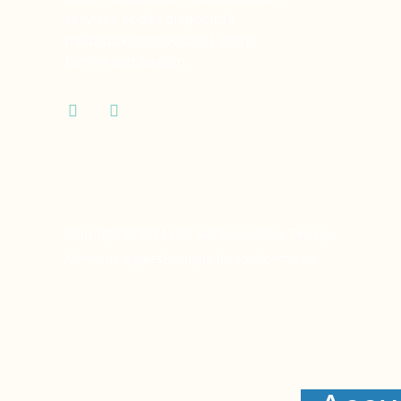
services et des dispositifs
médicaux dont vous et votre
famille ont besoin.
Copyright © 2024 Ora Santé, Made by Twinny.
Mentions légales
Politique de confidentialité