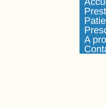
Accu
Prest
Patie
Presc
A pr
Cont