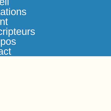
eil
ations
nt
ripteurs
opos
act