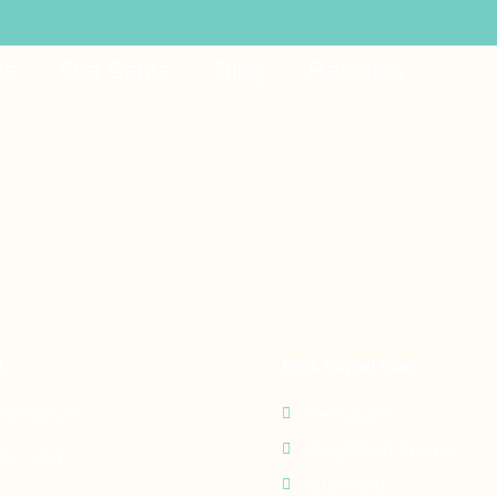
es
Ora Santé
Blog
Recettes
t
Nos expertises
0 69 60 29
Perfusion
Oxygénothérapie
24 - 7j/7
Nutrition