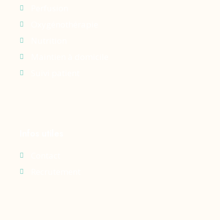
Perfusion
Oxygénothérapie
Nutrition
Maintien à domicile
Suivi patient
Infos utiles
Contact
Recrutement