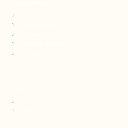
Nos expertises
Perfusion
Oxygénothérapie
Nutrition
Maintien à domicile
Suivi patient
Infos utiles
Contact
Recrutement