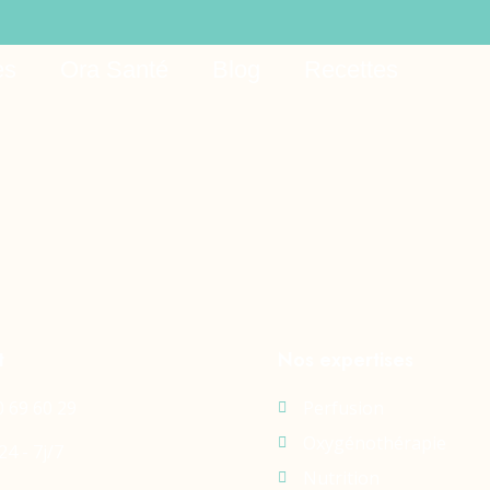
es
Ora Santé
Blog
Recettes
t
Nos expertises
0 69 60 29
Perfusion
Oxygénothérapie
24 - 7j/7
Nutrition