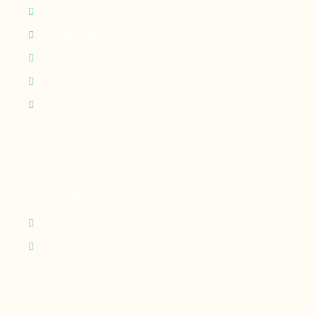
Perfusion
Oxygénothérapie
Nutrition
Maintien à domicile
Suivi patient
Infos utiles
Contact
Recrutement