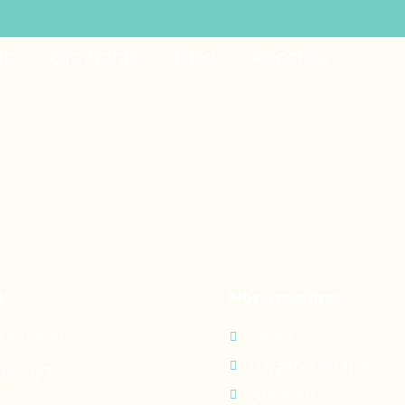
es
Ora Santé
Blog
Recettes
t
Nos expertises
0 69 60 29
Perfusion
Oxygénothérapie
24 - 7j/7
Nutrition