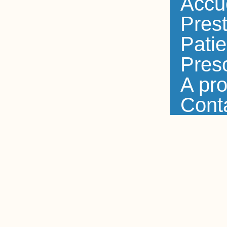
Accu
Prest
Patie
Presc
A pr
Cont