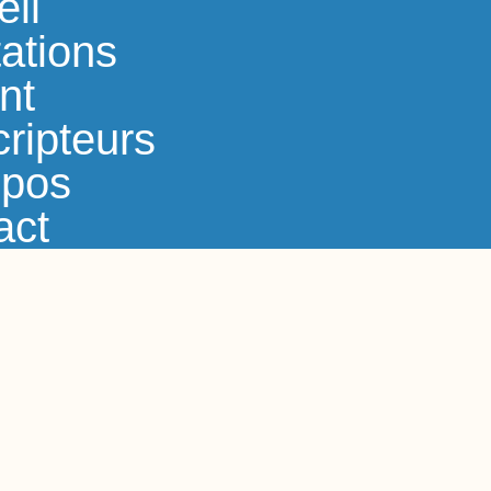
eil
ations
nt
ripteurs
opos
act