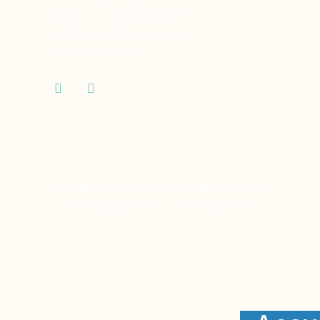
services et des dispositifs
médicaux dont vous et votre
famille ont besoin.
Copyright © 2024 Ora Santé, Made by Twinny.
Mentions légales
Politique de confidentialité