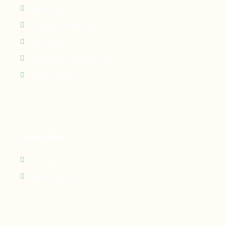
Perfusion
Oxygénothérapie
Nutrition
Maintien à domicile
Suivi patient
Infos utiles
Contact
Recrutement