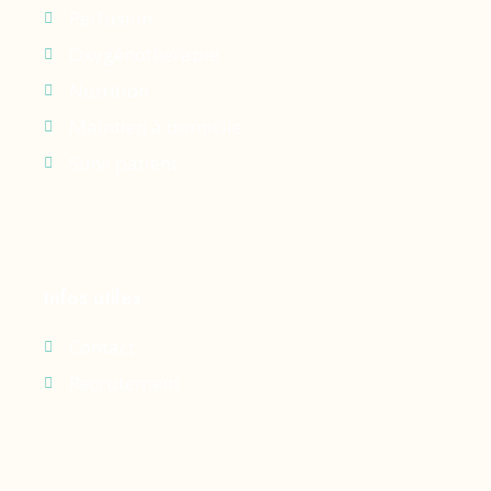
Perfusion
Oxygénothérapie
Nutrition
Maintien à domicile
Suivi patient
Infos utiles
Contact
Recrutement