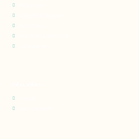
Perfusion
Oxygénothérapie
Nutrition
Maintien à domicile
Suivi patient
Infos utiles
Contact
Recrutement