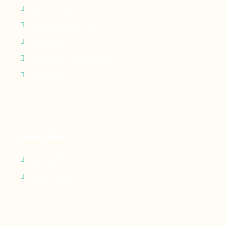
Perfusion
Oxygénothérapie
Nutrition
Maintien à domicile
Suivi patient
Infos utiles
Contact
Recrutement