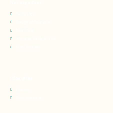
Nos expertises
Perfusion
Oxygénothérapie
Nutrition
Maintien à domicile
Suivi patient
Infos utiles
Contact
Recrutement