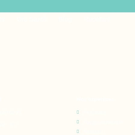
yting-onlayn-kazino
es
Ora Santé
Blog
Recettes
t
Nos expertises
0 69 60 29
Perfusion
Oxygénothérapie
24 - 7j/7
Nutrition