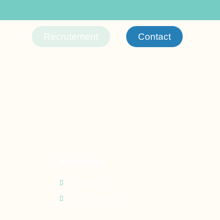
.xyz 2
Recrutement
Contact
Infos utiles
Contact
Recrutement