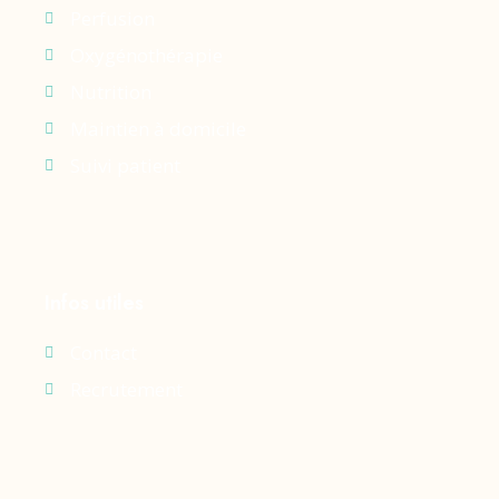
Perfusion
Oxygénothérapie
Nutrition
Maintien à domicile
Suivi patient
Infos utiles
Contact
Recrutement