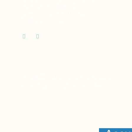
services et des dispositifs
médicaux dont vous et votre
famille ont besoin.
Copyright © 2024 Ora Santé, Made by Twinny.
Mentions légales
Politique de confidentialité