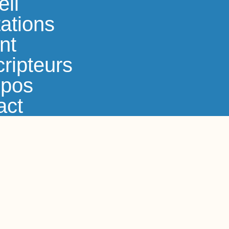
eil
ations
nt
ripteurs
opos
act