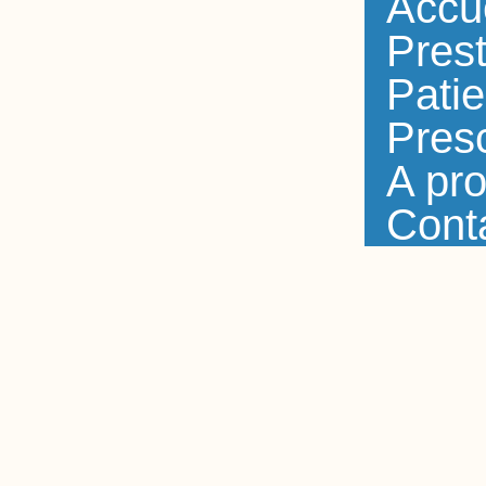
Accu
Prest
Patie
Presc
A pr
Cont