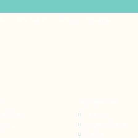
et App Login 614
es
Ora Santé
Blog
Recettes
t
Nos expertises
0 69 60 29
Perfusion
Oxygénothérapie
24 - 7j/7
Nutrition