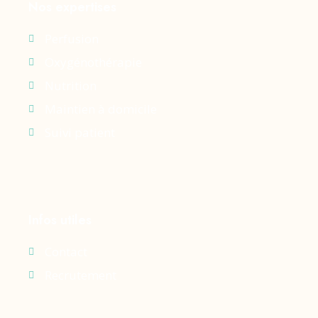
Nos expertises
Perfusion
Oxygénothérapie
Nutrition
Maintien à domicile
Suivi patient
Infos utiles
Contact
Recrutement