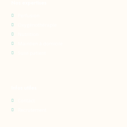
Nos expertises
Perfusion
Oxygénothérapie
Nutrition
Maintien à domicile
Suivi patient
Infos utiles
Contact
Recrutement